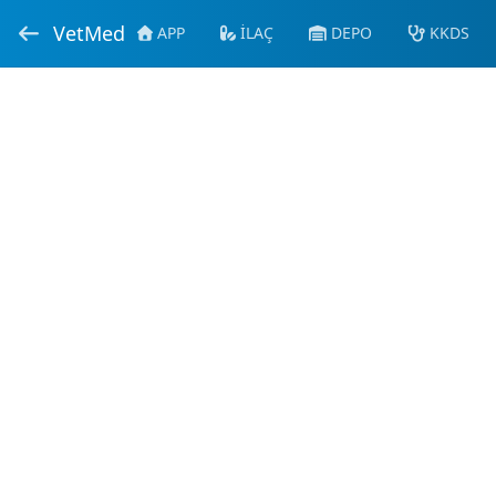
VetMed
APP
İLAÇ
DEPO
KKDS