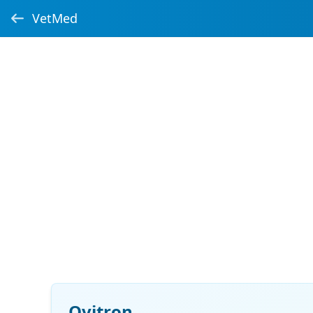
VetMed
Ovitron