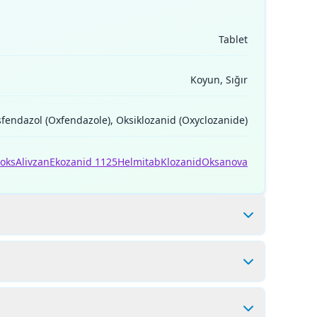
Tablet
Koyun, Sığır
fendazol (Oxfendazole), Oksiklozanid (Oxyclozanide)
oks
Alivzan
Ekozanid 1125
Helmitab
Klozanid
Oksanova