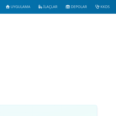
UYGULAMA
İLAÇLAR
DEPOLAR
KKDS