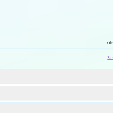
Oks
Zar