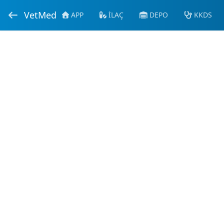
VetMed
APP
İLAÇ
DEPO
KKDS