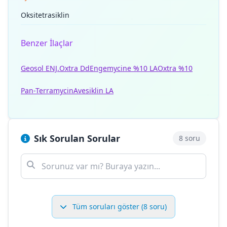
Oksitetrasiklin
Benzer İlaçlar
Geosol ENJ.
Oxtra Dd
Engemycine %10 LA
Oxtra %10
Pan-Terramycin
Avesiklin LA
Sık Sorulan Sorular
8 soru
Tüm soruları göster (8 soru)