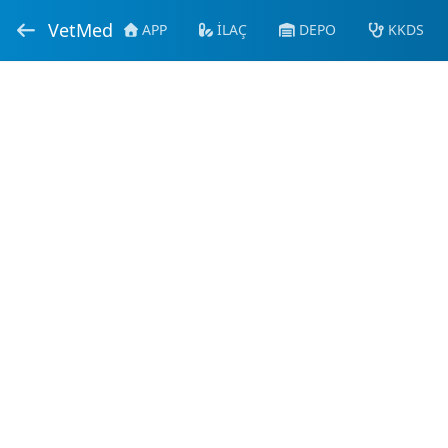
VetMed
APP
İLAÇ
DEPO
KKDS