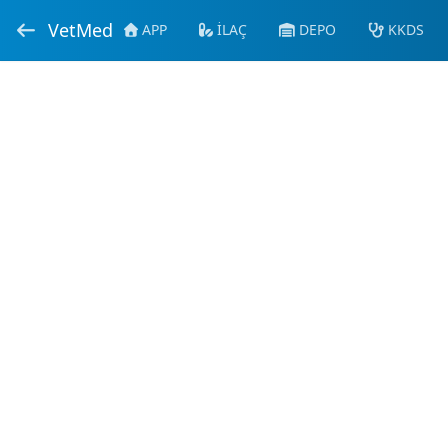
VetMed
APP
İLAÇ
DEPO
KKDS