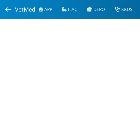
VetMed
APP
İLAÇ
DEPO
KKDS