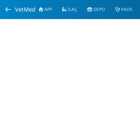
VetMed
APP
İLAÇ
DEPO
KKDS