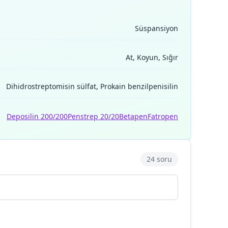
Süspansiyon
At, Koyun, Sığır
Dihidrostreptomisin sülfat, Prokain benzilpenisilin
Deposilin 200/200
Penstrep 20/20
Betapen
Fatropen
24 soru