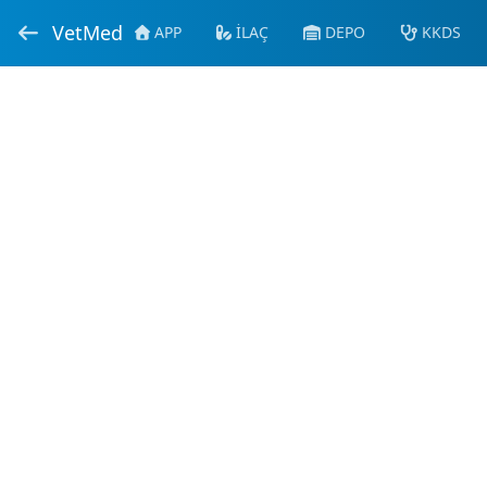
VetMed
APP
İLAÇ
DEPO
KKDS