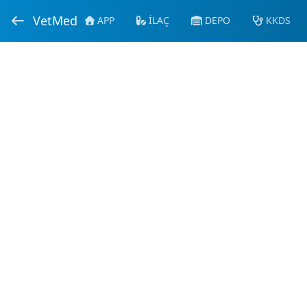
VetMed
APP
İLAÇ
DEPO
KKDS