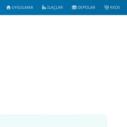
UYGULAMA
İLAÇLAR
DEPOLAR
KKDS