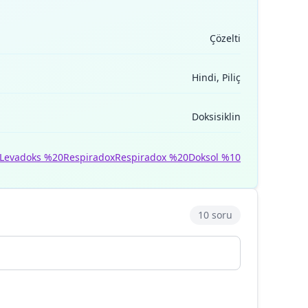
Çözelti
Hindi, Piliç
Doksisiklin
Levadoks %20
Respiradox
Respiradox %20
Doksol %10
10 soru