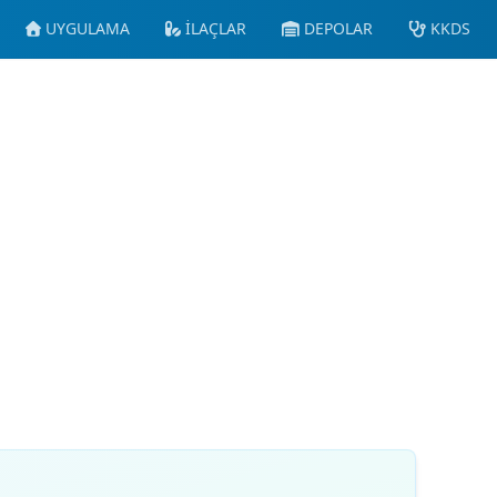
UYGULAMA
İLAÇLAR
DEPOLAR
KKDS