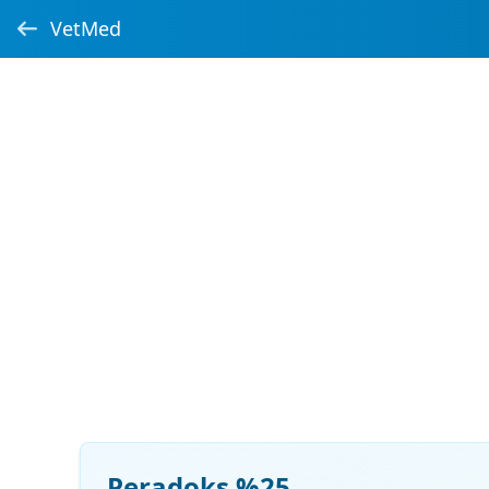
VetMed
Peradoks %25