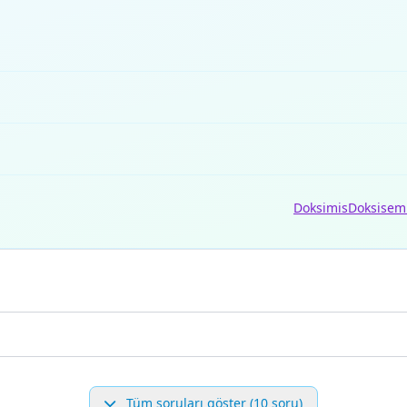
Doksimis
Doksisem
Tüm soruları göster (10 soru)