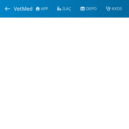
VetMed
APP
İLAÇ
DEPO
KKDS