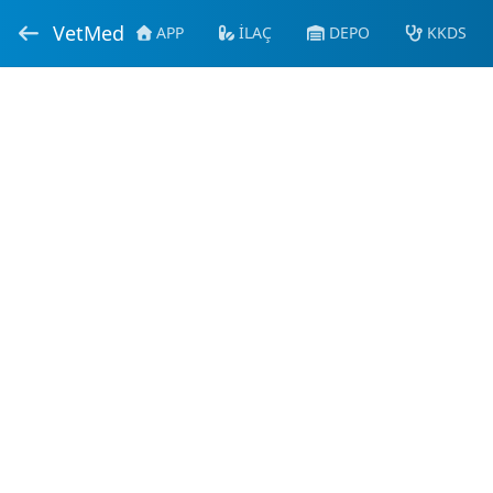
VetMed
APP
İLAÇ
DEPO
KKDS