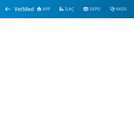
VetMed
APP
İLAÇ
DEPO
KKDS