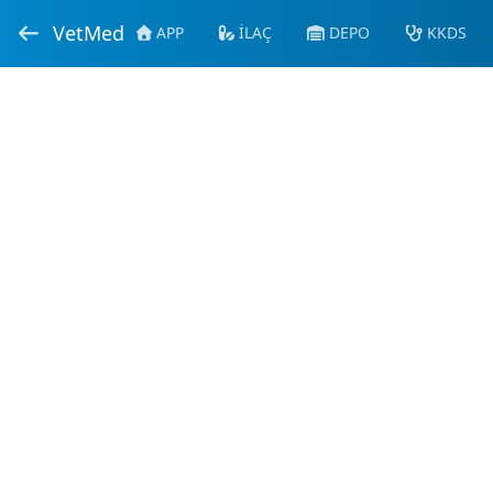
VetMed
APP
İLAÇ
DEPO
KKDS