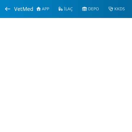
VetMed
APP
İLAÇ
DEPO
KKDS