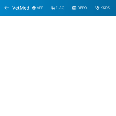
VetMed
APP
İLAÇ
DEPO
KKDS