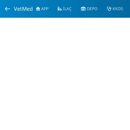
VetMed
APP
İLAÇ
DEPO
KKDS