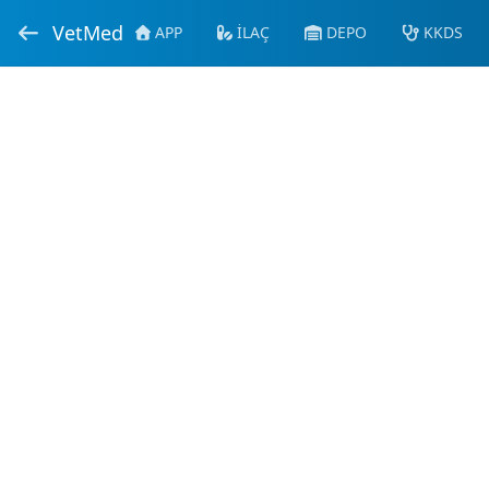
VetMed
APP
İLAÇ
DEPO
KKDS