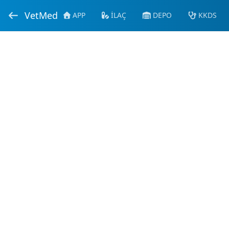
VetMed
APP
İLAÇ
DEPO
KKDS