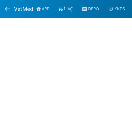
VetMed
APP
İLAÇ
DEPO
KKDS