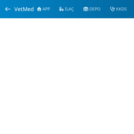
VetMed
APP
İLAÇ
DEPO
KKDS