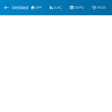
VetMed
APP
İLAÇ
DEPO
KKDS