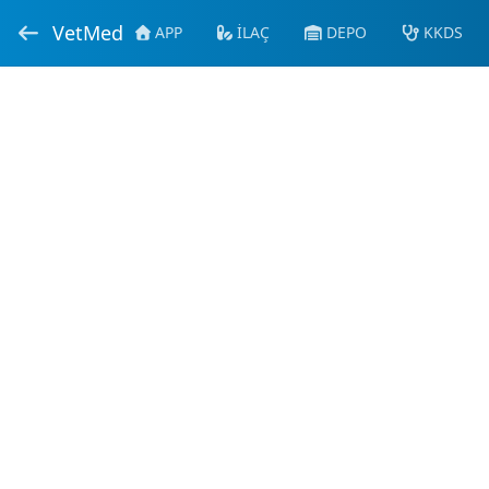
VetMed
APP
İLAÇ
DEPO
KKDS