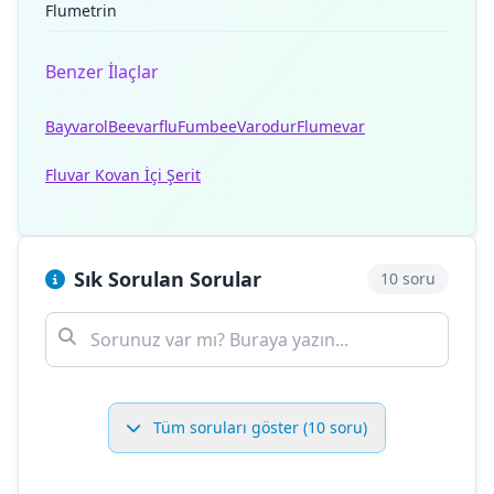
Flumetrin
Benzer İlaçlar
Bayvarol
Beevarflu
Fumbee
Varodur
Flumevar
Fluvar Kovan İçi Şerit
Sık Sorulan Sorular
10 soru
Tüm soruları göster (10 soru)