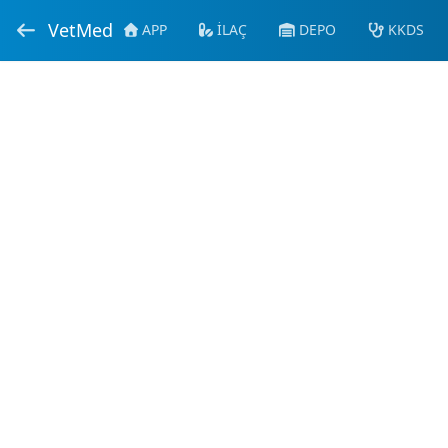
VetMed
APP
İLAÇ
DEPO
KKDS