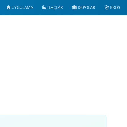
UYGULAMA
İLAÇLAR
DEPOLAR
KKDS