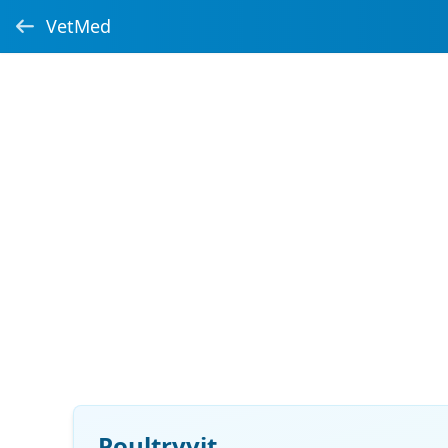
VetMed
Poultryvit