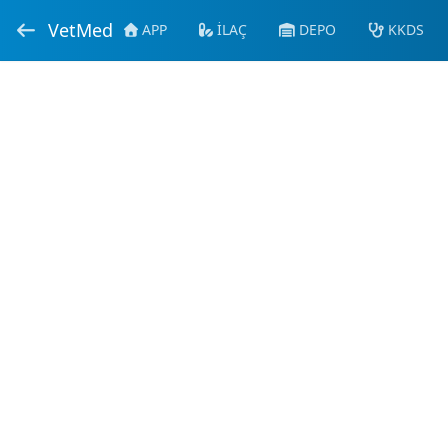
VetMed
APP
İLAÇ
DEPO
KKDS