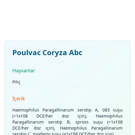
Poulvac Coryza Abc
Hayvanlar
Piliç
İçerik
Haemophilus Paragallinarum serotip A, 083 suşu
(>1x108 DCE/her doz için), Haemophilus
Paragallinarum serotip B, spross suşu (>1x108
DCE/her doz için), Haemophilus Paragallinarum
serotip C, modesto suşu (a1x108 DCE/her doz için)