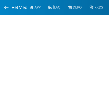
VetMed
APP
İLAÇ
DEPO
KKDS