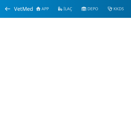
VetMed
APP
İLAÇ
DEPO
KKDS