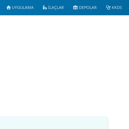
UYGULAMA
İLAÇLAR
DEPOLAR
KKDS