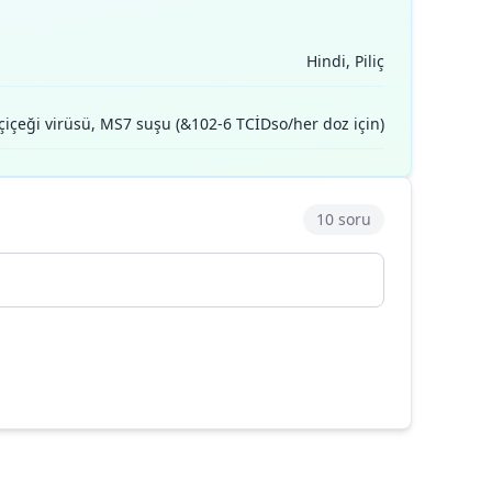
Hindi, Piliç
 çiçeği virüsü, MS7 suşu (&102-6 TCİDso/her doz için)
10 soru