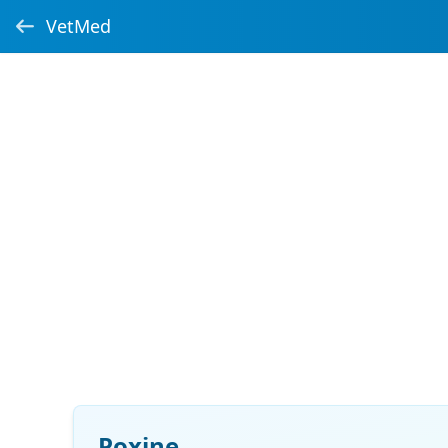
VetMed
Poxine