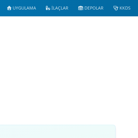
UYGULAMA
İLAÇLAR
DEPOLAR
KKDS