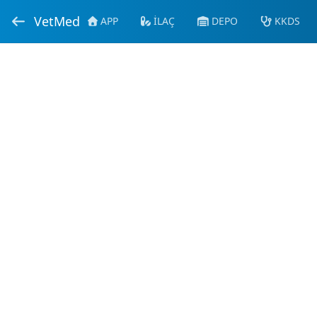
VetMed
APP
İLAÇ
DEPO
KKDS