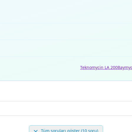
Teknomycin LA 200
Baymyc
Tüm soruları göster (10 soru)