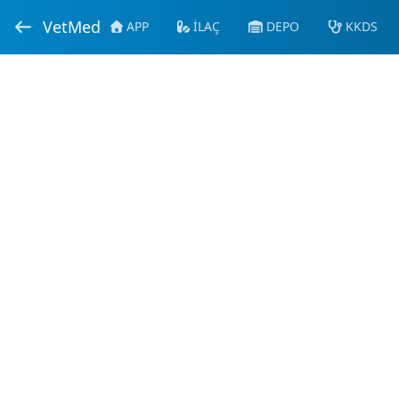
VetMed
APP
İLAÇ
DEPO
KKDS