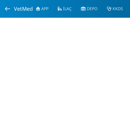
VetMed
APP
İLAÇ
DEPO
KKDS