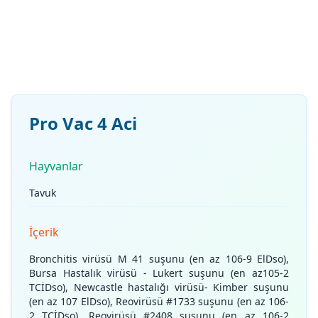
Pro Vac 4 Aci
Hayvanlar
Tavuk
İçerik
Bronchitis virüsü M 41 suşunu (en az 106-9 ElDso),
Bursa Hastalık virüsü - Lukert suşunu (en az105-2
TCİDso), Newcastle hastalığı virüsü- Kimber suşunu
(en az 107 ElDso), Reovirüsü #1733 suşunu (en az 106-
2 TCİDso), Reovirüsü #2408 suşunu (en az 106-2