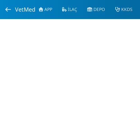
VetMed
APP
İLAÇ
DEPO
KKDS