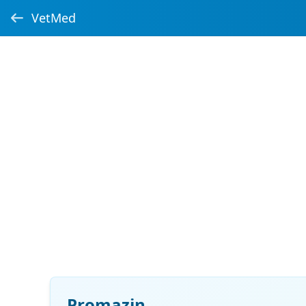
VetMed
Promazin