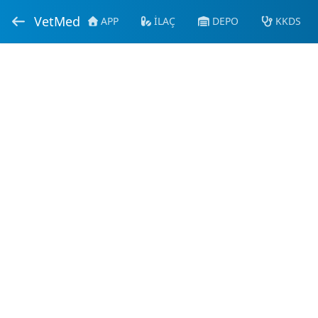
VetMed
APP
İLAÇ
DEPO
KKDS