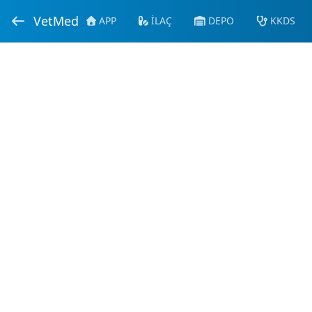
VetMed
APP
İLAÇ
DEPO
KKDS