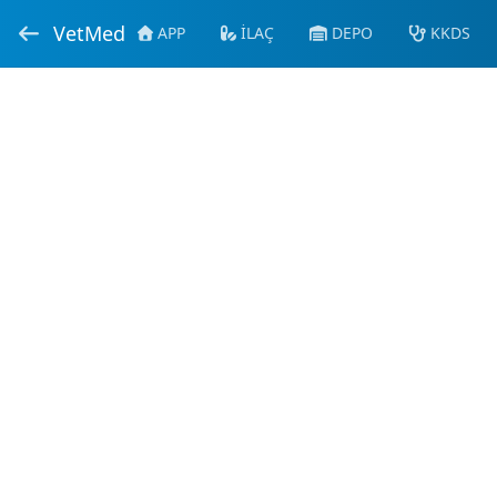
VetMed
APP
İLAÇ
DEPO
KKDS