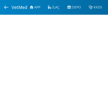
VetMed
APP
İLAÇ
DEPO
KKDS