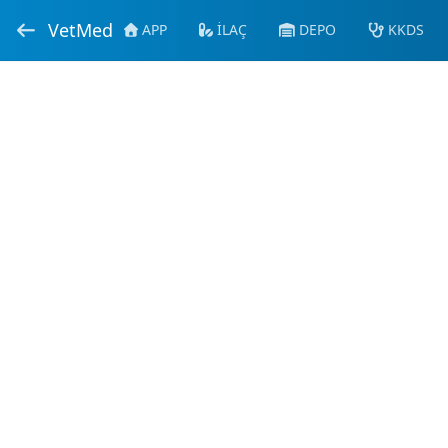
VetMed
APP
İLAÇ
DEPO
KKDS