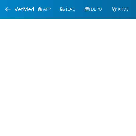
VetMed
APP
İLAÇ
DEPO
KKDS