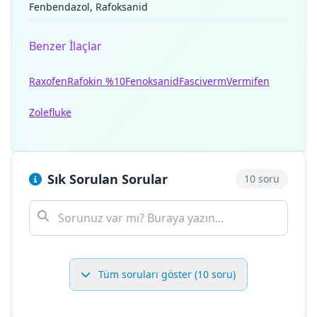
Fenbendazol, Rafoksanid
Benzer İlaçlar
Raxofen
Rafokin %10
Fenoksanid
Fasciverm
Vermifen
Zolefluke
Sık Sorulan Sorular
10 soru
Tüm soruları göster (10 soru)