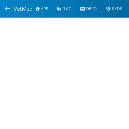
VetMed
APP
İLAÇ
DEPO
KKDS