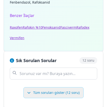
Fenbendazol, Rafoksanid
Benzer İlaçlar
Raxofen
Rafokin %10
Fenoksanid
Fasciverm
Rafodex
Vermifen
Sık Sorulan Sorular
12 soru
Tüm soruları göster (12 soru)