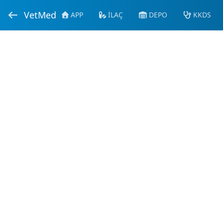
VetMed
APP
İLAÇ
DEPO
KKDS