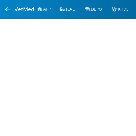
VetMed
APP
İLAÇ
DEPO
KKDS