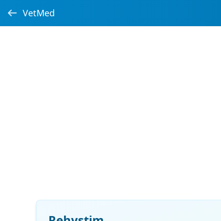
VetMed
Rehystim