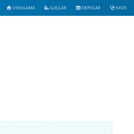
UYGULAMA
İLAÇLAR
DEPOLAR
KKDS