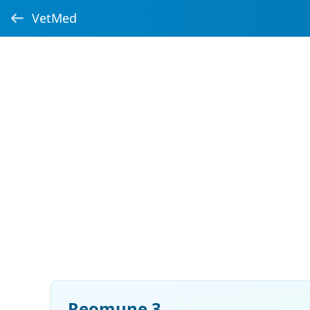
VetMed
Reomune 3