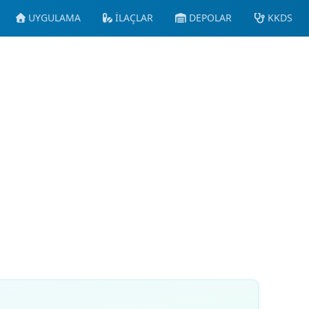
UYGULAMA
İLAÇLAR
DEPOLAR
KKDS