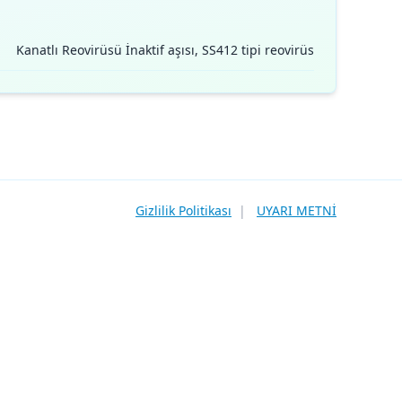
Kanatlı Reovirüsü İnaktif aşısı, SS412 tipi reovirüs
Gizlilik Politikası
|
UYARI METNİ