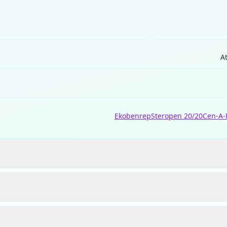
A
Ekobenrep
Steropen 20/20
Cen-A-