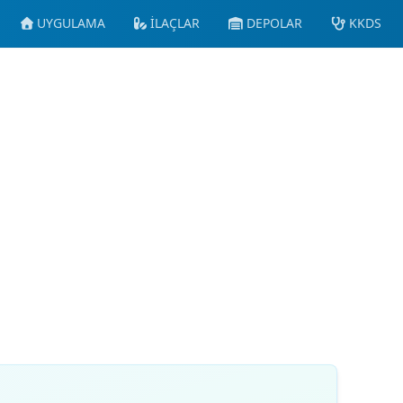
UYGULAMA
İLAÇLAR
DEPOLAR
KKDS