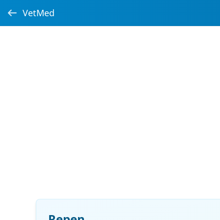
VetMed
Repen