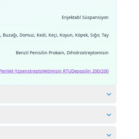
Enjektabl Süspansiyon
t, Buzağı, Domuz, Kedi, Keçi, Koyun, Köpek, Sığır, Tay
Benzil Penisilin Prokain, Dihidrostreptomisin
Pen
Vet-Yzpenstrepto
Vetimisin RTU
Deposilin 200/200